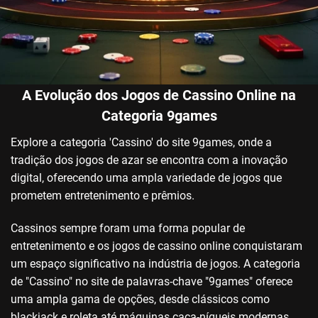
A Evolução dos Jogos de Cassino Online na
Categoria 9games
Explore a categoria 'Cassino' do site 9games, onde a
tradição dos jogos de azar se encontra com a inovação
digital, oferecendo uma ampla variedade de jogos que
prometem entretenimento e prêmios.
Cassinos sempre foram uma forma popular de
entretenimento e os jogos de cassino online conquistaram
um espaço significativo na indústria de jogos. A categoria
de "Cassino" no site de palavras-chave "9games" oferece
uma ampla gama de opções, desde clássicos como
blackjack e roleta até máquinas caça-níqueis modernas